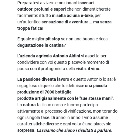
Preparatevi a vivere emozionanti
scenari
outdoor
,
profumi e sapori
che non dimenticherete
facilmente: il tutto
in sella ad una e-bike
, per
un’autentica
sensazione di avventura... ma senza
troppa fatica!
E quale miglior
pit stop
se non una buona e ricca
degustazione in cantina
?
L'azienda agricola Antonio Aldini
vi aspetta per
condividere con voi questo piacevole momento di
pausa con il protagonista della visita:
il vino.
La passione diventa lavoro
e questo Antonio lo sa: è
orgoglioso di quello che lui definisce
una piccola
produzione di 7000 bottiglie
prodotte artigianalmente con le "sue stesse mani"
.
La
natura
fa il suo corso e l'uomo partecipa
attivamente al processo di vinificazione, monitorando
ogni singola fase. Di anno in anno il vino assume
caratteristiche diverse e ogni volta è una piacevole
sorpresa
.
Lasciamo che siano i risultati a parlare.