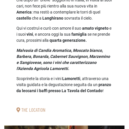
che dopo un "breve" soggiorno in Italia, in visita ai suoi
cari, non fece più rientro alla sua nuova vita in
America
: ma restò a contemplare le torri di quel
castello
che a
Langhirano
sovrasta il cielo.
Qui vi costruì e curò con amore il suo
amato vigneto
e
i suoi
vini
, e ancora oggi la sua
famiglia
se ne prende
cura, prossimi alla
quarta generazione.
Malvasia di Candia Aromatica, Moscato bianco,
Barbera, Bonarda, Cabernet Sauvignon, Marzemino
e Sangiovese, sono i vini che caratterizzano
l'Azienda Agricola Lamoretti.
Scoprirete la storia e i vini
Lamoretti
, attraverso una
visita guidata e la degustazione seguita da un
pranzo
da leccarsi i baffi presso La Tavola del Contado
!
THE LOCATION