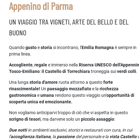
Appenino di Parma
UN VIAGGIO TRA VIGNETI, ARTE DEL BELLO E DEL
BUONO
Quando
gusto
e
storia
si incontrano, l'
Emilia Romagna
è sempre in
prima linea.
Accogliente
,
regale
e immerso nella
Riserva UNESCO dell'Appenni
Tosco-Emiliano
:
il Castello di Torrechiara
troneggia sui
verdi colli
.
Una lunga
storia d'amore
ruota attorno a questo
forte
rinascimentale!
Un
paesaggio mozzafiato
e la
ricchezza
gastronomica
e
umana
rendono questo viaggio un'
opportunità di
scoperta unica ed emozionante.
Non vogliamo anticiparvi troppo di ciò che vi aspetta in questo
scrigno di tesori
, ma darvene solo un
piccolo assaggio
:
Due notti
in ambienti esclusivi, storici e restaurati con cura, in cui
l'
accoglienza italiana
, la
passione
del personale e la
vista Castello
v