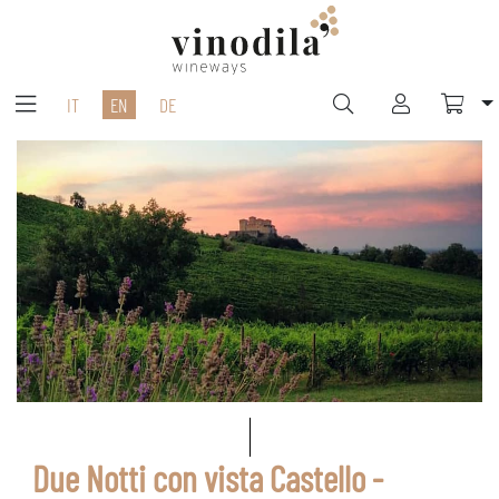
IT
EN
DE
Due Notti con vista Castello -