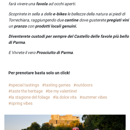
farà vivere una
favola
ad occhi aperti.
Scoprirete in sella a delle
e-bikes
le bellezze della natura ai piedi di
Torrechiara, raggiungendo due
cantine
dove gusterete
pregiati vini
un
pranzo
con
prodotti locali genuini.
Diventerete custodi per sempre del Castello delle favole più bello
di Parma
.
E Vivrete il vero
Prosciutto di Parma
.
Per prenotare basta solo un click!
#special tastings
#tasting games
#outdoors
#taste the heritage
#be my valentine!
#la stagione del foliage
#la dolce vita
#summer vibes
#spring vibes