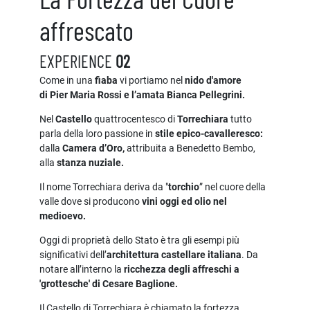
affrescato
EXPERIENCE
02
Come in una
fiaba
vi portiamo nel
nido d'amore
di Pier Maria Rossi e l’amata Bianca Pellegrini.
Nel
Castello
quattrocentesco di
Torrechiara
tutto
parla della loro passione in
stile epico-cavalleresco:
dalla
Camera d’Oro,
attribuita a Benedetto Bembo,
alla
stanza nuziale.
Il nome Torrechiara deriva da "
torchio
” nel cuore della
valle dove si producono
vini oggi ed olio nel
medioevo.
Oggi di proprietà dello Stato è tra gli esempi più
significativi dell’
architettura castellare italiana
. Da
notare all’interno la
ricchezza degli affreschi a
'grottesche' di Cesare Baglione.
Il Castello di Torrechiara è chiamato la fortezza